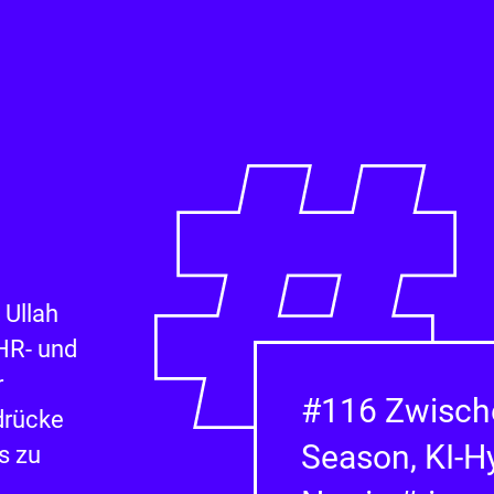
 Ullah
 HR- und
r
#116 Zwisch
drücke
Season, KI-
s zu
,