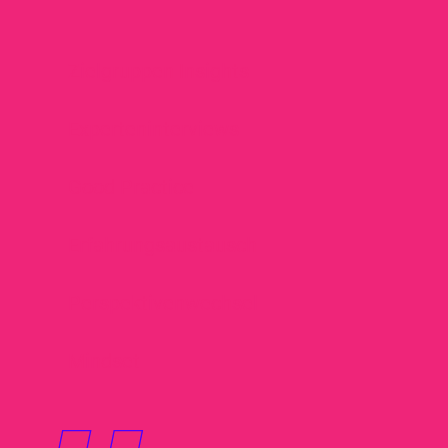
Zielgruppen Insights
Experteninterviews
Good Practice
Erfahrungsaustausch
Perspektivenwechsel
Mindset